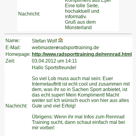
Kompliment aus Epe!
Eine tolle Seite,
hochaktuell und
Nachricht:
informativ.
Gruß aus dem
Münsterland
Name:
Stefan Wolf
E-Mail:
webmaster
radsporttraining.de
Homepage:
http://www.radsporttraining.de/rennrad.html
Zeit:
03.04.2012 um 14:11
Hallo Sportsfreunde!
So viel Lob muss auch mal sein: Euer
Internetauftritt ist echt cool und zusammen mit
dem, was ihr so in Sachen Sport anbietet, ist
das echt super! Mein Kompliment! Macht
weiter so! Ich wünsch euch von hier aus alles
Nachricht:
Gute und viel Erfolg!
Übrigens: Wenn ihr mal Infos zum Rennrad
Training sucht, dann schaut einfach mal bei
mir vorbei!