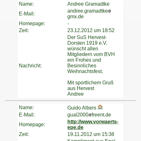
Name:
Andree Gramadtke
andree.gramadtke
E-Mail:
gmx.de
Homepage:
-
Zeit:
23.12.2012 um 18:52
Der SuS Hervest-
Dorsten 1919 e.V.
wünscht allen
Mitgliedern vom BVH
ein Frohes und
Nachricht:
Besinnliches
Weihnachtsfest.
Mit sportlichem Gruß
aus Hervest
Andree
Name:
Guido Albers
E-Mail:
gual2000
freent.de
http://www.vorwaerts-
Homepage:
epe.de
Zeit:
19.11.2012 um 15:38