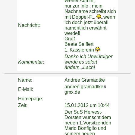
Werter Admin,
nur zur Info : mein
Nachname schreibt sich
mit Doppel-F...
..wenn
ich doch jetzt überall
Nachricht:
namentlich erwähnt
werde!!
Gruß
Beate Seiffert
1. Kassiererin
Danke ich Unwürdiger
Kommentar
:
werde es sofort
ändern...Lach!
Name:
Andree Gramadtke
andree.gramadtke
E-Mail:
gmx.de
Homepage:
-
Zeit:
15.01.2012 um 10:44
Der SuS Hervest-
Dorsten wünscht dem
neuen 1.Vorsitzenden
Mario Bonfiglio und
seinem neuen